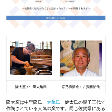
隆太窯：中里太亀氏
窓乃梅酒造：古賀醸治氏
隆太窯は中里隆氏、
太亀氏
、健太氏の親子三代で
作陶されている人気の窯です。同じ佐賀県にある