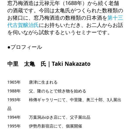
窓乃梅酒造は元禄元年（1688年）から続く老舗
の酒蔵です。今回は太亀氏がつくられた数種類の
お猪口に、窓乃梅酒造の数種類の日本酒を
第十三
代古賀醸治氏
にお持ちいただき、お二人からお話
を伺いながら試飲するというセミナーです。
●プロフィール
中里 太亀 氏｜Taki Nakazato
1965年 唐津に生まれる
1988年 父、隆のもとで焼き物を始める
1993年 柿傳ギャラリーにて、中里隆、奥三十郎、3人展出
品
1994年 万葉洞みゆき店にて、父子展出品
1995年 伊勢丹新宿店にて、個展開催