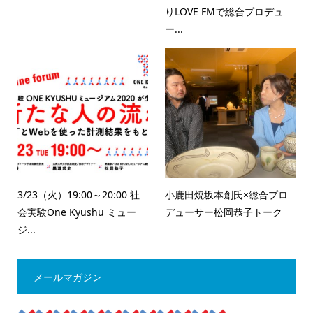
りLOVE FMで総合プロデュ
ー...
3/23（火）19:00～20:00 社
小鹿田焼坂本創氏×総合プロ
会実験One Kyushu ミュー
デューサー松岡恭子トーク
ジ...
メールマガジン