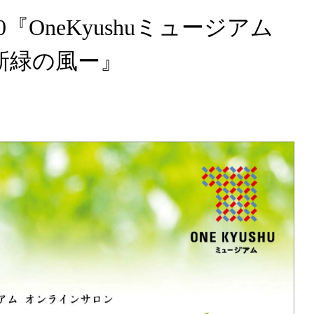
:00『OneKyushuミュージアム
新緑の風ー』