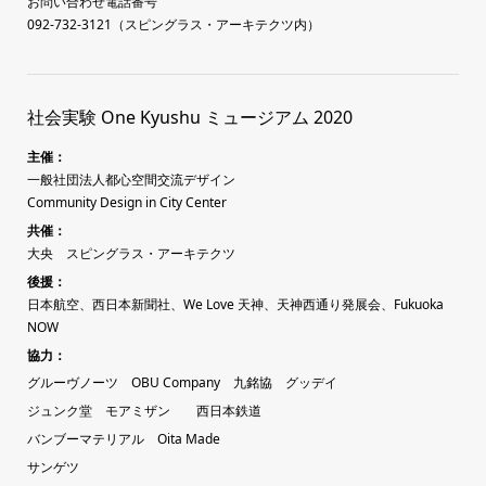
お問い合わせ電話番号
092-732-3121（スピングラス・アーキテクツ内）
社会実験 One Kyushu ミュージアム 2020
主催：
一般社団法人都心空間交流デザイン
Community Design in City Center
共催：
大央
スピングラス・アーキテクツ
後援：
日本航空、西日本新聞社、
We Love 天神、天神西通り発展会、
Fukuoka
NOW
協力：
グルーヴノーツ
OBU Company
九銘協
グッデイ
ジュンク堂
モアミザン
西日本鉄道
バンブーマテリアル
Oita Made
サンゲツ