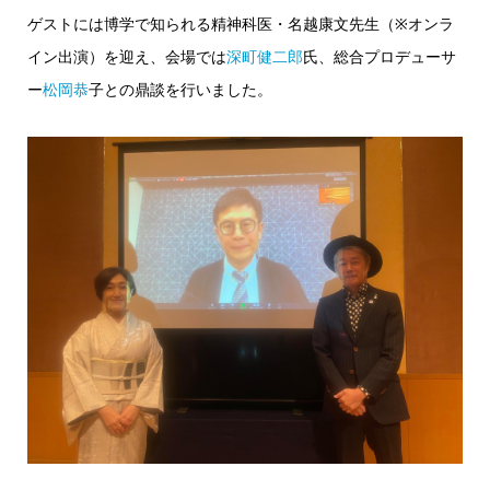
ゲストには博学で知られる精神科医・名越康文先生（※オンラ
イン出演）を迎え、会場では
深町健二郎
氏、総合プロデューサ
ー
松岡恭
子との鼎談を行いました。