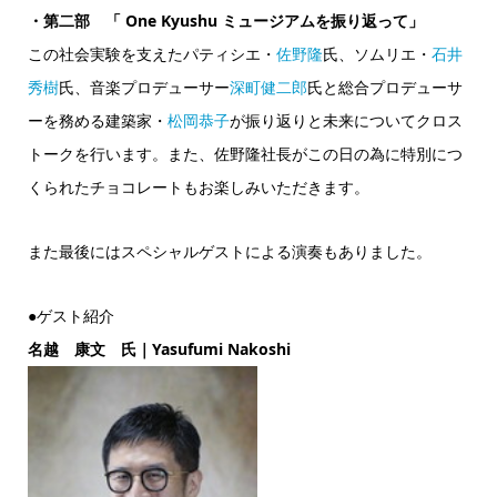
・第二部 「 One Kyushu ミュージアムを振り返って」
この社会実験を支えたパティシエ・
佐野隆
氏、ソムリエ・
石井
秀樹
氏、音楽プロデューサー
深町健二郎
氏と総合プロデューサ
ーを務める建築家・
松岡恭子
が振り返りと未来についてクロス
トークを行います。また、佐野隆社長がこの日の為に特別につ
くられたチョコレートもお楽しみいただきます。
また最後にはスペシャルゲストによる演奏もありました。
●ゲスト紹介
名越 康文 氏｜Yasufumi Nakoshi